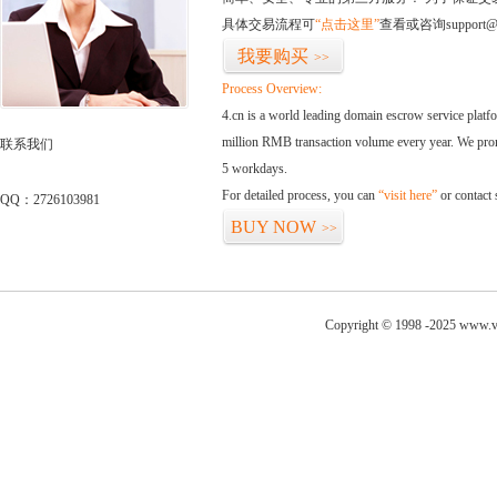
具体交易流程可
“点击这里”
查看或咨询support@
我要购买
>>
Process Overview:
4.cn is a world leading domain escrow service plat
million RMB transaction volume every year. We promi
联系我们
5 workdays.
For detailed process, you can
“visit here”
or contact
QQ：2726103981
BUY NOW
>>
Copyright © 1998 -2025 www.vi